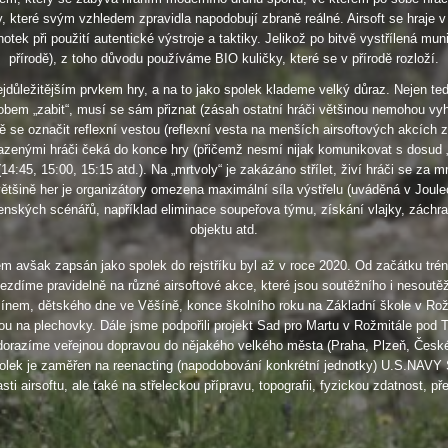
které svým vzhledem zpravidla napodobují zbraně reálné. Airsoft se hraje v
ek při použití autentické výstroje a taktiky. Jelikož po bitvě vystřílená mun
přírodě), z toho důvodu používáme BIO kuličky, které se v přírodě rozloží.
jdůležitějším prvkem hry, a na to jako spolek klademe velký důraz. Nejen tedy
em „zabit“, musí se sám přiznat (zásah ostatní hráči většinou nemohou vyhod
 se označit reflexní vestou (reflexní vesta na menších airsoftových akcích 
řazenými hráči čeká do konce hry (přičemž nesmí nijak komunikovat s dosud „ži
4:45, 15:00, 15:15 atd.). Na „mrtvoly“ je zakázáno střílet, živí hráči se za 
většině her je organizátory omezena maximální síla výstřelu (uváděná v Joulech
nských scénářů, například eliminace soupeřova týmu, získání vlajky, záchra
objektu atd.
nem avšak zapsán jako spolek do rejstříku byl až v roce 2020. Od začátku 
íme pravidelně na různé airsoftové akce, které jsou soutěžního i nesoutě
mšínem, dětského dne ve Věšíně, konce školního roku na Základní škole v Rož
ou na plechovky. Dále jsme podpořili projekt Sad pro Martu v Rožmitále pod
orazíme veřejnou dopravou do nějakého velkého města (Praha, Plzeň, České
olek je zaměřen na reenacting (napodobování konkrétní jednotky) U.S.NAVY
i airsoftu, ale také na střeleckou přípravu, topografii, fyzickou zdatnost, pře