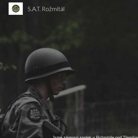
S.A.T. Rožmitál
Sk
Jsme zájmový spolek v Rožmitále pod Třemšínem