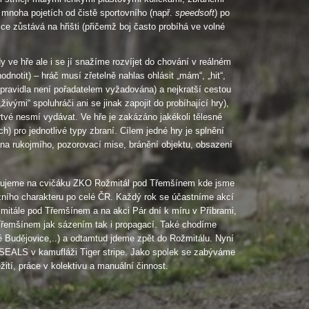
 mnoha pojetích od čistě sportovního (např.
speedsoft
) po
ice zůstává na hřišti (přičemž boj často probíhá ve volné
 ve hře ale i se jí snažíme rozvíjet do chování v reálném
notit) – hráč musí zřetelně nahlas ohlásit „mám“, „hit“,
zpravidla není pořadatelem vyžadována) a nejkratší cestou
vými“ spoluhráči ani se jinak zapojit do probíhající hry),
mrtvé nesmí vydávat. Ve hře je zakázáno jakékoli tělesné
) pro jednotlivé typy zbraní. Cílem jedné hry je splnění
na rukojmího, pozorovací mise, bránění objektu, obsazení
trénujeme na cvičáku ZKO Rožmitál pod Třemšínem kde jsme
žního charakteru po celé ČR. Každý rok se účastníme akcí
mitále pod Třemšínem a na akci Pár dní k míru v Příbrami,
 Třemšínem jak sázením tak i propagací. Také chodíme
 Budějovice,..) a odtamtud jdeme zpět do Rožmitálu. Nyní
 SEALS v kamufláži Tiger stripe. Jako spolek se zabýváme
žití, práce v kolektivu a manuální činnost.