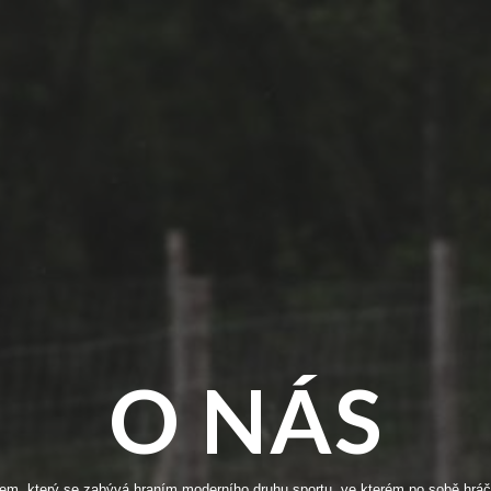
ip to main content
Skip to navigat
O NÁS
, který se zabývá hraním moderního druhu sportu, ve kterém po sobě hráči 