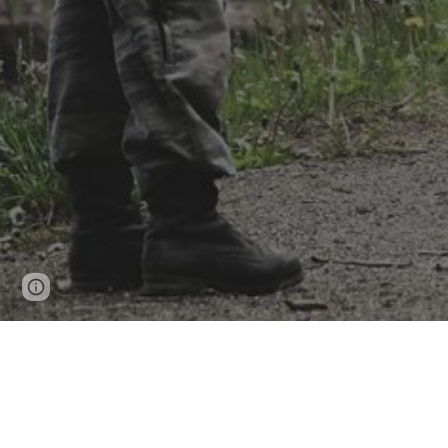
Page
Google Sites
Report abuse
updated