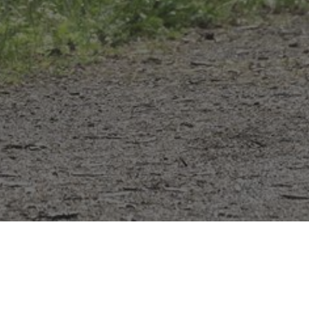
2025 S.A.T. Rožmitál | Všechna práva vyhrazena.