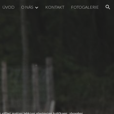
ÚVOD
O NÁS
KONTAKT
FOTOGALERIE
ion
střílejí malými lehkými plastovými kuličkami, zbraněmi