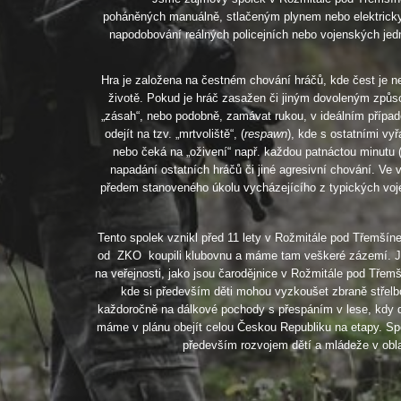
poháněných manuálně, stlačeným plynem nebo elektricky, 
napodobování reálných policejních nebo vojenských jednot
Hra je založena na čestném chování hráčů, kde čest je ne
životě. Pokud je hráč zasažen či jiným dovoleným způsob
„zásah“, nebo podobně, zamávat rukou, v ideálním případě
odejít na tzv. „mrtvoliště“, (
respawn
), kde s ostatními vy
nebo čeká na „oživení“ např. každou patnáctou minutu (1
napadání ostatních hráčů či jiné agresivní chování. Ve 
předem stanoveného úkolu vycházejícího z typických voje
Tento spolek vznikl před 11 lety v Rožmitále pod Třemší
od ZKO koupili klubovnu a máme tam veškeré zázemí. Jezd
na veřejnosti, jako jsou čarodějnice v Rožmitále pod Tře
kde si především děti mohou vyzkoušet zbraně střelb
každoročně na dálkové pochody s přespáním v lese, kdy d
máme v plánu obejít celou Českou Republiku na etapy. Sp
především rozvojem dětí a mládeže v oblast